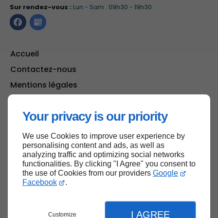
Sur rendez-vous :
Lun - Sam : 09h30 - 19h30
Accueil
Contactez-nous
Mentions légales
Plan du site
Your privacy is our priority
We use Cookies to improve user experience by
Haut de page
personalising content and ads, as well as
analyzing traffic and optimizing social networks
functionalities. By clicking "I Agree" you consent to
the use of Cookies from our providers
Google
Facebook
.
I AGREE
Customize